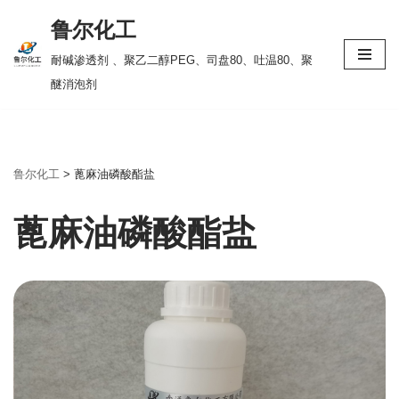
鲁尔化工
跳
耐碱渗透剂 、聚乙二醇PEG、司盘80、吐温80、聚
至
醚消泡剂
正
文
鲁尔化工
>
蓖麻油磷酸酯盐
蓖麻油磷酸酯盐