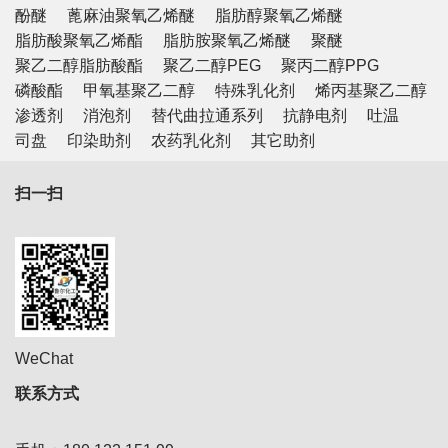
酚醚
蓖麻油聚氧乙烯醚
脂肪醇聚氧乙烯醚
脂肪酸聚氧乙烯酯
脂肪胺聚氧乙烯醚
聚醚
聚乙二醇脂肪酸酯
聚乙二醇PEG
聚丙二醇PPG
磷酸酯
甲氧基聚乙二醇
特殊乳化剂
烯丙基聚乙二醇
渗透剂
消泡剂
替代曲拉通系列
抗静电剂
吐温
司盘
印染助剂
农药乳化剂
其它助剂
扫一扫
WeChat
联系方式