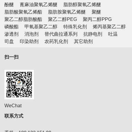
酚醚
蓖麻油聚氧乙烯醚
脂肪醇聚氧乙烯醚
脂肪酸聚氧乙烯酯
脂肪胺聚氧乙烯醚
聚醚
聚乙二醇脂肪酸酯
聚乙二醇PEG
聚丙二醇PPG
磷酸酯
甲氧基聚乙二醇
特殊乳化剂
烯丙基聚乙二醇
渗透剂
消泡剂
替代曲拉通系列
抗静电剂
吐温
司盘
印染助剂
农药乳化剂
其它助剂
扫一扫
WeChat
联系方式