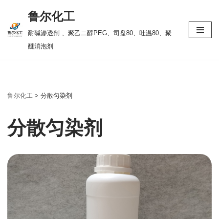
鲁尔化工
跳
耐碱渗透剂 、聚乙二醇PEG、司盘80、吐温80、聚
至
醚消泡剂
正
文
鲁尔化工
>
分散匀染剂
分散匀染剂