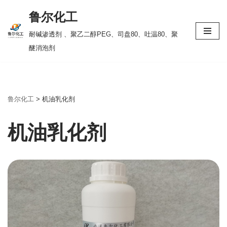
鲁尔化工
跳
耐碱渗透剂 、聚乙二醇PEG、司盘80、吐温80、聚
至
醚消泡剂
正
文
鲁尔化工
>
机油乳化剂
机油乳化剂