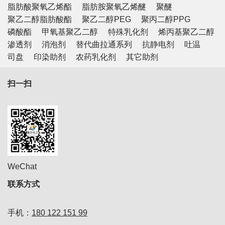
脂肪酸聚氧乙烯酯
脂肪胺聚氧乙烯醚
聚醚
聚乙二醇脂肪酸酯
聚乙二醇PEG
聚丙二醇PPG
磷酸酯
甲氧基聚乙二醇
特殊乳化剂
烯丙基聚乙二醇
渗透剂
消泡剂
替代曲拉通系列
抗静电剂
吐温
司盘
印染助剂
农药乳化剂
其它助剂
扫一扫
WeChat
联系方式
手机：
180 122 151 99