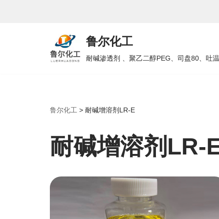
跳
鲁尔化工
至
正
耐碱渗透剂 、聚乙二醇PEG、司盘80、吐
文
鲁尔化工
>
耐碱增溶剂LR-E
耐碱增溶剂LR-