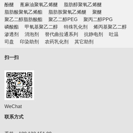
酚醚
蓖麻油聚氧乙烯醚
脂肪醇聚氧乙烯醚
脂肪酸聚氧乙烯酯
脂肪胺聚氧乙烯醚
聚醚
聚乙二醇脂肪酸酯
聚乙二醇PEG
聚丙二醇PPG
磷酸酯
甲氧基聚乙二醇
特殊乳化剂
烯丙基聚乙二醇
渗透剂
消泡剂
替代曲拉通系列
抗静电剂
吐温
司盘
印染助剂
农药乳化剂
其它助剂
扫一扫
WeChat
联系方式