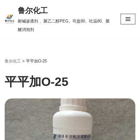
鲁尔化工
跳
耐碱渗透剂 、聚乙二醇PEG、司盘80、吐温80、聚
至
醚消泡剂
正
文
鲁尔化工
>
平平加O-25
平平加O-25