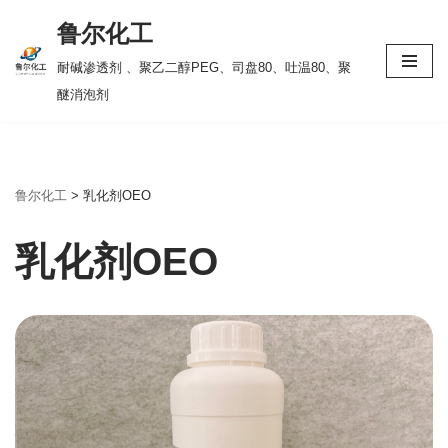
鲁尔化工
跳
耐碱渗透剂 、聚乙二醇PEG、司盘80、吐温80、聚
至
醚消泡剂
正
文
鲁尔化工
>
乳化剂OEO
乳化剂OEO