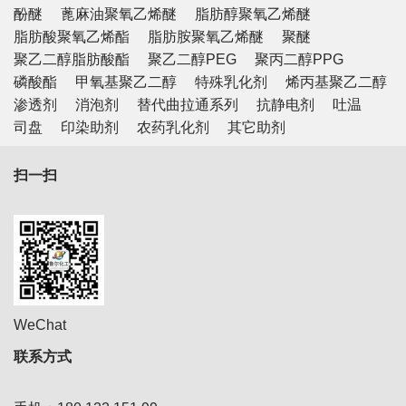
酚醚
蓖麻油聚氧乙烯醚
脂肪醇聚氧乙烯醚
脂肪酸聚氧乙烯酯
脂肪胺聚氧乙烯醚
聚醚
聚乙二醇脂肪酸酯
聚乙二醇PEG
聚丙二醇PPG
磷酸酯
甲氧基聚乙二醇
特殊乳化剂
烯丙基聚乙二醇
渗透剂
消泡剂
替代曲拉通系列
抗静电剂
吐温
司盘
印染助剂
农药乳化剂
其它助剂
扫一扫
WeChat
联系方式