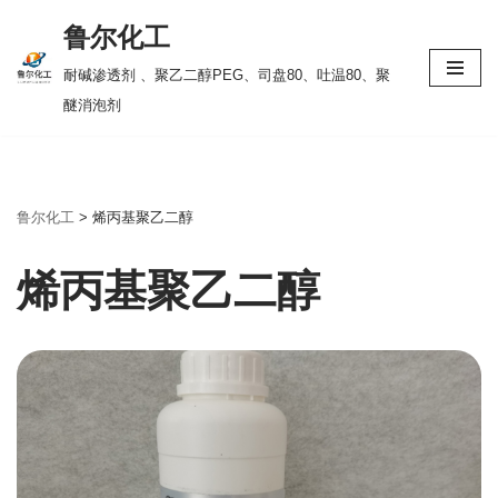
鲁尔化工
跳
耐碱渗透剂 、聚乙二醇PEG、司盘80、吐温80、聚
至
醚消泡剂
正
文
鲁尔化工
>
烯丙基聚乙二醇
烯丙基聚乙二醇