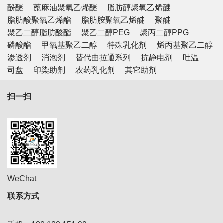
酚醚
蓖麻油聚氧乙烯醚
脂肪醇聚氧乙烯醚
脂肪酸聚氧乙烯酯
脂肪胺聚氧乙烯醚
聚醚
聚乙二醇脂肪酸酯
聚乙二醇PEG
聚丙二醇PPG
磷酸酯
甲氧基聚乙二醇
特殊乳化剂
烯丙基聚乙二醇
渗透剂
消泡剂
替代曲拉通系列
抗静电剂
吐温
司盘
印染助剂
农药乳化剂
其它助剂
扫一扫
WeChat
联系方式