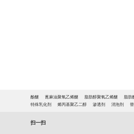
酚醚
蓖麻油聚氧乙烯醚
脂肪醇聚氧乙烯醚
脂肪
特殊乳化剂
烯丙基聚乙二醇
渗透剂
消泡剂
替
扫一扫