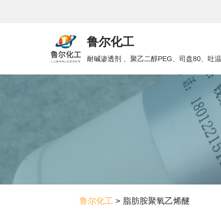
跳
鲁尔化工
至
正
耐碱渗透剂 、聚乙二醇PEG、司盘80、吐
文
鲁尔化工
>
脂肪胺聚氧乙烯醚