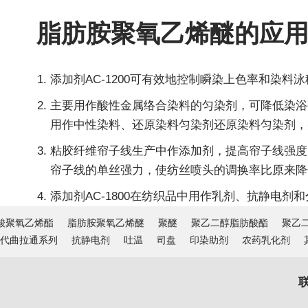
脂肪胺聚氧乙烯醚的应
添加剂AC-1200可有效地控制瞬染上色率和染
主要用作酸性金属络合染料的匀染剂，可降低染浴
用作中性染料、还原染料匀染剂还原染料匀染剂，
粘胶纤维帘子线生产中作添加剂，提高帘子线强度
帘子线的单丝强力，使纺丝喷头的调换率比原来降低2
添加剂AC-1800在纺织品中用作乳剂、抗静电剂
酸聚氧乙烯酯
脂肪胺聚氧乙烯醚
聚醚
聚乙二醇脂肪酸酯
聚乙二
代曲拉通系列
抗静电剂
吐温
司盘
印染助剂
农药乳化剂