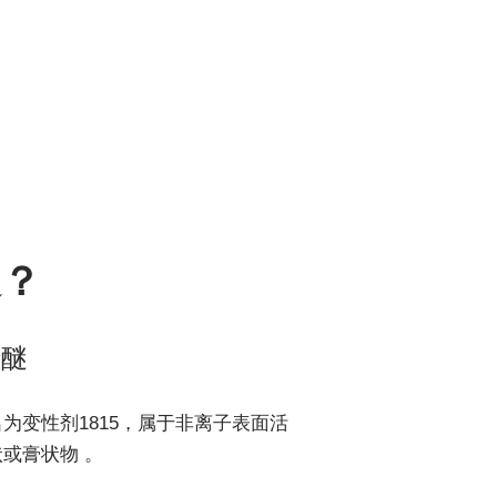
醚？
烯醚
为变性剂1815，属于非离子表面活
或膏状物 。