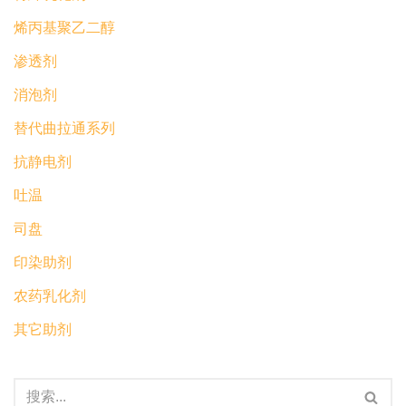
烯丙基聚乙二醇
渗透剂
消泡剂
替代曲拉通系列
抗静电剂
吐温
司盘
印染助剂
农药乳化剂
其它助剂