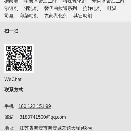
磷酸酯
甲氧基聚乙二醇
特殊乳化剂
烯丙基聚乙二醇
渗透剂
消泡剂
替代曲拉通系列
抗静电剂
吐温
司盘
印染助剂
农药乳化剂
其它助剂
扫一扫
WeChat
联系方式
手机：
180 122 151 99
邮箱：
3180741500@qq.com
地址： 江苏省海安市海安城东镇天瑞路8号