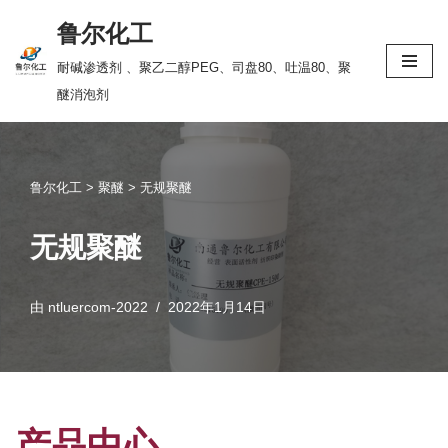
鲁尔化工
跳
耐碱渗透剂 、聚乙二醇PEG、司盘80、吐温80、聚
至
醚消泡剂
正
文
鲁尔化工
>
聚醚
>
无规聚醚
无规聚醚
由
ntluercom-2022
2022年1月14日
产品中心