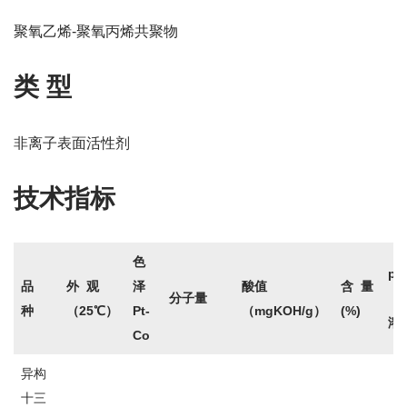
聚氧乙烯-聚氧丙烯共聚物
类 型
非离子表面活性剂
技术指标
色
p
品
外 观
泽
酸值
含 量
分子量
（
种
（25℃）
Pt-
（mgKOH/g）
(%)
溶
Co
异构
十三