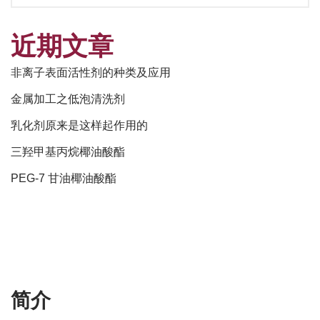
近期文章
非离子表面活性剂的种类及应用
金属加工之低泡清洗剂
乳化剂原来是这样起作用的
三羟甲基丙烷椰油酸酯
PEG-7 甘油椰油酸酯
简介