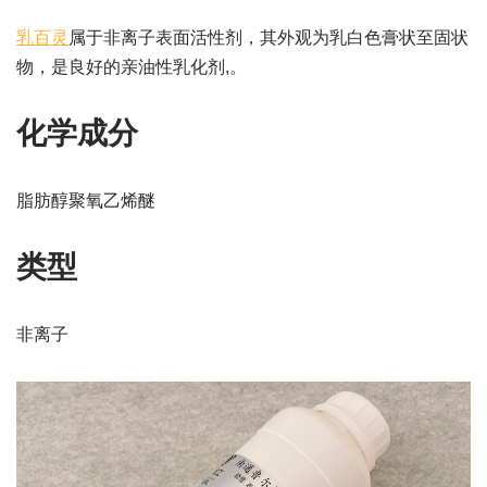
乳百灵
属于非离子表面活性剂，其外观为乳白色膏状至固状
物，是良好的亲油性乳化剂,。
化学成分
脂肪醇聚氧乙烯醚
类型
非离子