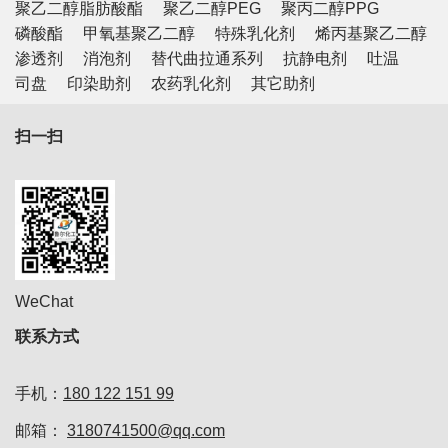
聚乙二醇脂肪酸酯
聚乙二醇PEG
聚丙二醇PPG
磷酸酯
甲氧基聚乙二醇
特殊乳化剂
烯丙基聚乙二醇
渗透剂
消泡剂
替代曲拉通系列
抗静电剂
吐温
司盘
印染助剂
农药乳化剂
其它助剂
扫一扫
WeChat
联系方式
手机：
180 122 151 99
邮箱：
3180741500@qq.com