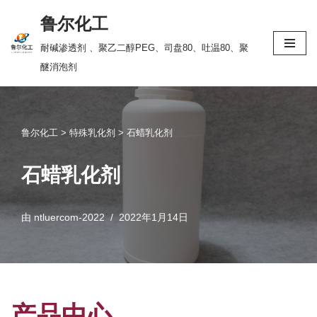
鲁尔化工
跳
耐碱渗透剂 、聚乙二醇PEG、司盘80、吐温80、聚
至
醚消泡剂
正
文
鲁尔化工
>
特殊乳化剂
>
石蜡乳化剂
石蜡乳化剂
由
ntluercom-2022
2022年1月14日
产品中心