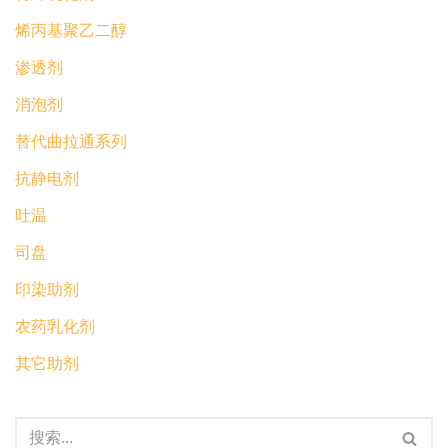
烯丙基聚乙二醇
渗透剂
消泡剂
替代曲拉通系列
抗静电剂
吐温
司盘
印染助剂
农药乳化剂
其它助剂