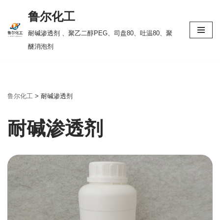
鲁尔化工
跳
耐碱渗透剂 、聚乙二醇PEG、司盘80、吐温80、聚
至
醚消泡剂
正
文
鲁尔化工
>
耐碱渗透剂
耐碱渗透剂