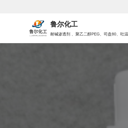
跳
鲁尔化工
至
正
耐碱渗透剂 、聚乙二醇PEG、司盘80、吐
文