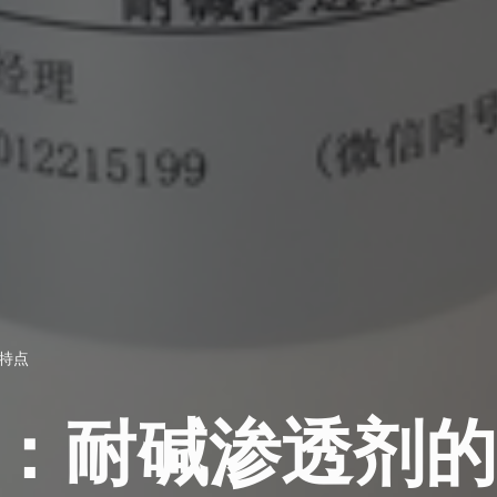
构特点
解读：耐碱渗透剂