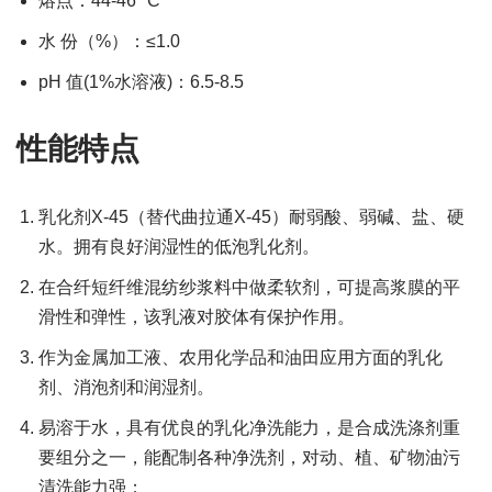
熔点：44-46 °C
水 份（%）：≤1.0
pH 值(1%水溶液)：6.5-8.5
性能特点
乳化剂X-45（替代曲拉通X-45）耐弱酸、弱碱、盐、硬
水。拥有良好润湿性的低泡乳化剂。
在合纤短纤维混纺纱浆料中做柔软剂，可提高浆膜的平
滑性和弹性，该乳液对胶体有保护作用。
作为金属加工液、农用化学品和油田应用方面的乳化
剂、消泡剂和润湿剂。
易溶于水，具有优良的乳化净洗能力，是合成洗涤剂重
要组分之一，能配制各种净洗剂，对动、植、矿物油污
清洗能力强；