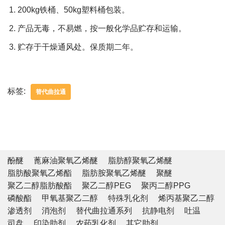
200kg铁桶、50kg塑料桶包装。
产品无毒，不易燃，按一般化学品贮存和运输。
贮存于干燥通风处。保质期二年。
标签:
替代曲拉通
酚醚
蓖麻油聚氧乙烯醚
脂肪醇聚氧乙烯醚
脂肪酸聚氧乙烯酯
脂肪胺聚氧乙烯醚
聚醚
聚乙二醇脂肪酸酯
聚乙二醇PEG
聚丙二醇PPG
磷酸酯
甲氧基聚乙二醇
特殊乳化剂
烯丙基聚乙二醇
渗透剂
消泡剂
替代曲拉通系列
抗静电剂
吐温
司盘
印染助剂
农药乳化剂
其它助剂