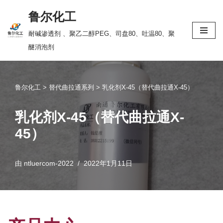
鲁尔化工
跳
耐碱渗透剂 、聚乙二醇PEG、司盘80、吐温80、聚
至
醚消泡剂
正
文
鲁尔化工
>
替代曲拉通系列
>
乳化剂X-45（替代曲拉通X-45）
乳化剂X-45（替代曲拉通X-
45）
由
ntluercom-2022
2022年1月11日