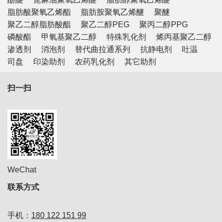
脂肪酸聚氧乙烯酯
脂肪胺聚氧乙烯醚
聚醚
聚乙二醇脂肪酸酯
聚乙二醇PEG
聚丙二醇PPG
磷酸酯
甲氧基聚乙二醇
特殊乳化剂
烯丙基聚乙二醇
渗透剂
消泡剂
替代曲拉通系列
抗静电剂
吐温
司盘
印染助剂
农药乳化剂
其它助剂
扫一扫
WeChat
联系方式
手机：
180 122 151 99