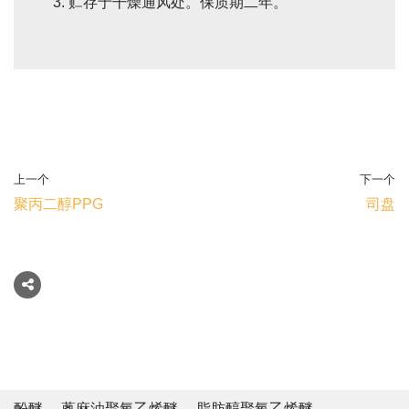
贮存于干燥通风处。保质期二年。
上一个
下一个
聚丙二醇PPG
司盘
酚醚
蓖麻油聚氧乙烯醚
脂肪醇聚氧乙烯醚