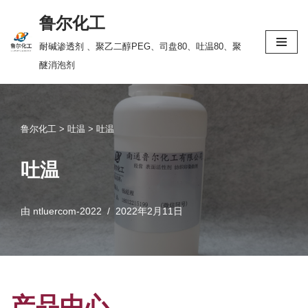
鲁尔化工
跳
耐碱渗透剂 、聚乙二醇PEG、司盘80、吐温80、聚
至
醚消泡剂
正
文
鲁尔化工
>
吐温
>
吐温
吐温
由
ntluercom-2022
2022年2月11日
产品中心