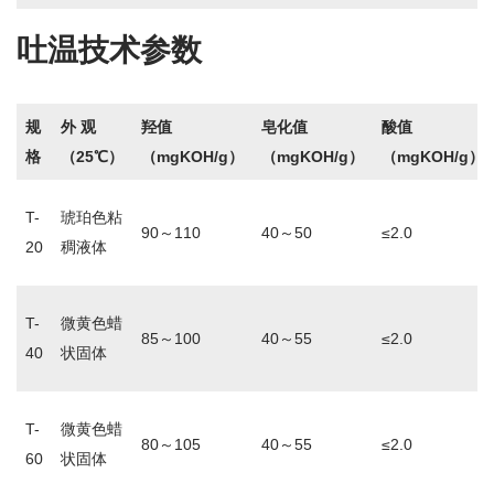
吐温技术参数
规
外 观
羟值
皂化值
酸值
格
（25℃）
（mgKOH/g）
（mgKOH/g）
（mgKOH/g）
T-
琥珀色粘
90～110
40～50
≤2.0
20
稠液体
T-
微黄色蜡
85～100
40～55
≤2.0
40
状固体
T-
微黄色蜡
80～105
40～55
≤2.0
60
状固体