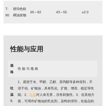
T-
琥珀色粘
65～82
43～55
≤2.0
80
稠油状物
性能与应用
规
性 能 与 规 格
格
1、易溶于水、甲醇、乙醇、异丙醇等多种溶剂，不
吐
溶于动、矿物油，具有乳化、扩散、增溶、稳定等性
温
能。2、
吐温
对人体无害，没有刺激性。3、在其他方
T-
面，可用作矿物油的乳化剂，染料的溶剂，化妆品的