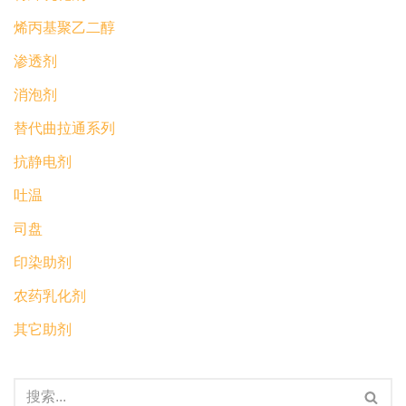
烯丙基聚乙二醇
渗透剂
消泡剂
替代曲拉通系列
抗静电剂
吐温
司盘
印染助剂
农药乳化剂
其它助剂