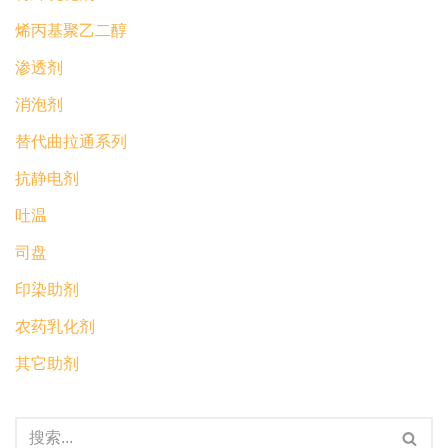
烯丙基聚乙二醇
渗透剂
消泡剂
替代曲拉通系列
抗静电剂
吐温
司盘
印染助剂
农药乳化剂
其它助剂