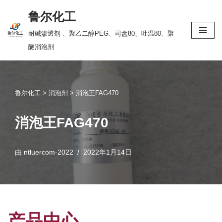
鲁尔化工
跳
耐碱渗透剂 、聚乙二醇PEG、司盘80、吐温80、聚
至
醚消泡剂
正
文
鲁尔化工
>
消泡剂
>
消泡王FAG470
消泡王FAG470
由
ntluercom-2022
2022年1月14日
产品中心