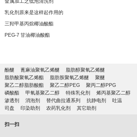
金属加工之低泡清洗剂
乳化剂原来是这样起作用的
三羟甲基丙烷椰油酸酯
PEG-7 甘油椰油酸酯
酚醚
蓖麻油聚氧乙烯醚
脂肪醇聚氧乙烯醚
脂肪酸聚氧乙烯酯
脂肪胺聚氧乙烯醚
聚醚
聚乙二醇脂肪酸酯
聚乙二醇PEG
聚丙二醇PPG
磷酸酯
甲氧基聚乙二醇
特殊乳化剂
烯丙基聚乙二醇
渗透剂
消泡剂
替代曲拉通系列
抗静电剂
吐温
司盘
印染助剂
农药乳化剂
其它助剂
扫一扫