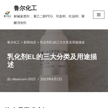
鲁尔化工
跳
耐碱渗透剂 、聚乙二醇PEG、司盘80、吐温80、聚
至
醚消泡剂
正
文
鲁尔化工
>
新闻动态
>
乳化剂EL的三大分类及用途描述
乳化剂EL的三大分类及用途描
述
由
ntluercom-2022
2023年6月2日