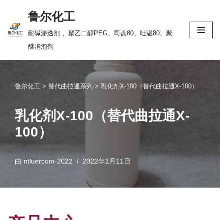
鲁尔化工
跳
耐碱渗透剂 、聚乙二醇PEG、司盘80、吐温80、聚
至
醚消泡剂
正
文
鲁尔化工
>
替代曲拉通系列
>
乳化剂X-100（替代曲拉通X-100）
乳化剂X-100（替代曲拉通X-
100）
由
ntluercom-2022
2022年1月11日