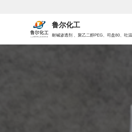
跳
鲁尔化工
至
正
耐碱渗透剂 、聚乙二醇PEG、司盘80、吐
文