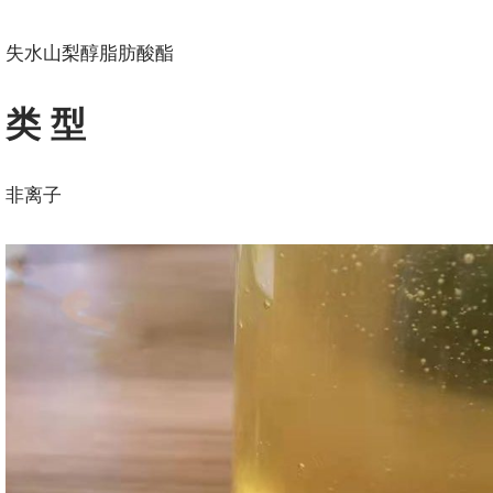
失水山梨醇脂肪酸酯
类 型
非离子