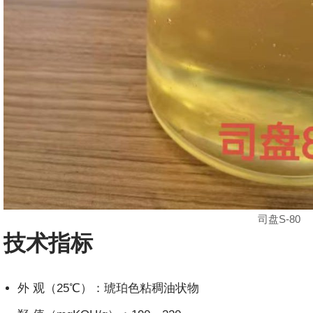
司盘S-80
技术指标
外 观（25℃）：琥珀色粘稠油状物